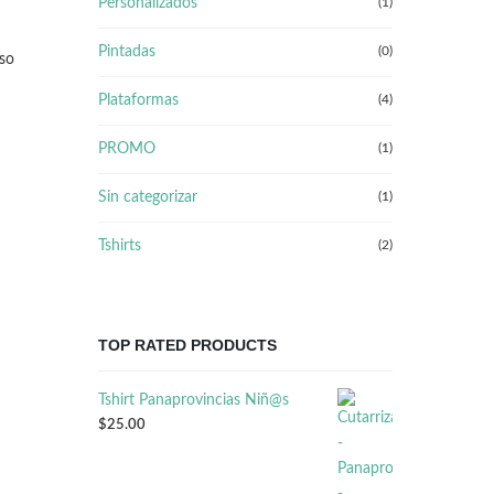
Personalizados
(1)
Pintadas
(0)
eso
Plataformas
(4)
PROMO
(1)
Sin categorizar
(1)
Tshirts
(2)
TOP RATED PRODUCTS
Tshirt Panaprovincias Niñ@s
$
25.00