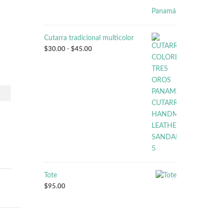
Cutarra tradicional multicolor
Rango
$
30.00
-
$
45.00
de
precios:
desde
$30.00
hasta
$45.00
Tote
$
95.00