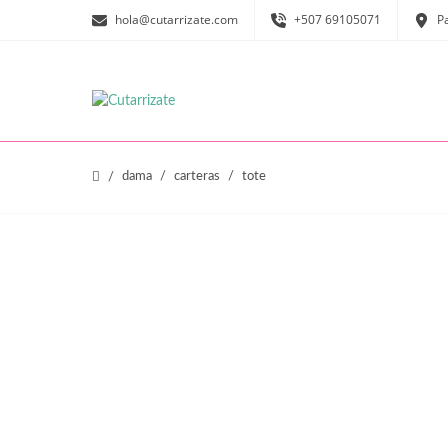
hola@cutarrizate.com
+507 69105071
P
dama
carteras
tote