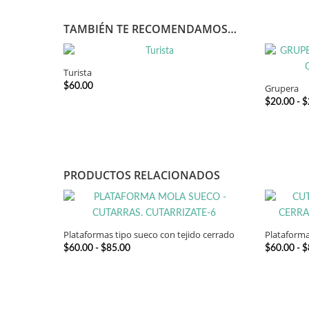
TAMBIÉN TE RECOMENDAMOS…
Turista
SELECCIONAR OPCIONES
$
60.00
Grupera
$
20.00
-
$
PRODUCTOS RELACIONADOS
Plataformas tipo sueco con tejido cerrado
Plataforma
SELECCIONAR OPCIONES
Rango
$
60.00
-
$
85.00
$
60.00
-
$
de
precios:
desde