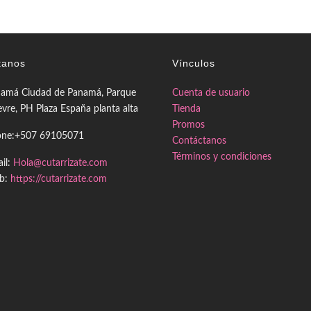
$60.00
hasta
$85.00
tanos
Vínculos
amá Ciudad de Panamá, Parque
Cuenta de usuario
evre, PH Plaza España planta alta
Tienda
Promos
one:+507 69105071
Contáctanos
Términos y condiciones
il:
Hola@cutarrizate.com
b:
https://cutarrizate.com