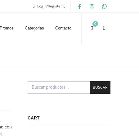
Login/Register
0
Promos
Categorias
Contacto
BUSCAR
CART
,
no con
l.