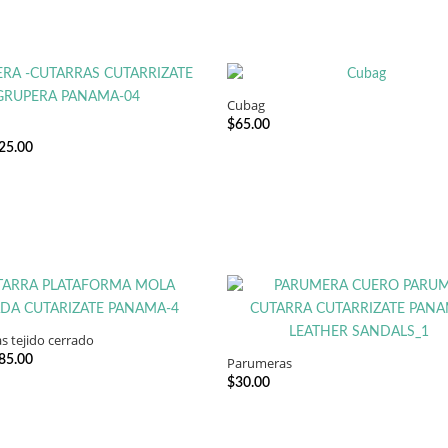
Cubag
SELECCIONAR OPCIONES
$
65.00
SELECCIONAR OPCIONES
Rango
25.00
de
precios:
desde
$20.00
hasta
$25.00
s tejido cerrado
SELECCIONAR OPCIONES
Rango
85.00
Parumeras
SELECCIONAR OPCIONES
de
$
30.00
precios:
desde