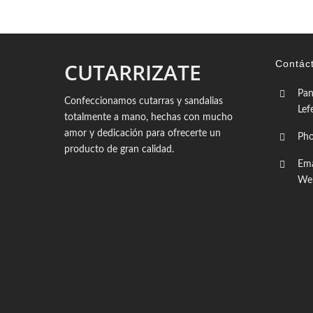
$60.00
hasta
$85.00
CUTARRIZATE
Contác
Pan
Confeccionamos cutarras y sandalias
Lef
totalmente a mano, hechas con mucho
amor y dedicación para ofrecerte un
Ph
producto de gran calidad.
Ema
We