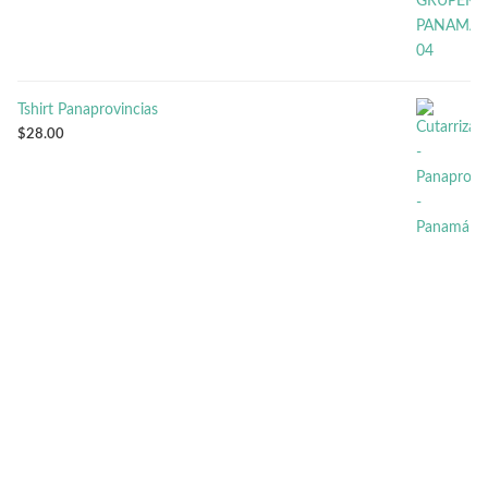
$20.00
hasta
$25.00
Tshirt Panaprovincias
$
28.00