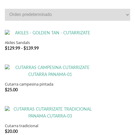
Akiles Sandals
SELECCIONAR OPCIONES
Rango
$
129.99
-
$
139.99
de
precios:
desde
$129.99
hasta
Cutarra campesina pintada
SELECCIONAR OPCIONES
$139.99
$
25.00
Cutarra tradicional
SELECCIONAR OPCIONES
$
20.00